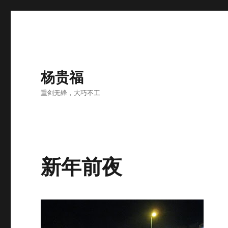
杨贵福
重剑无锋，大巧不工
新年前夜