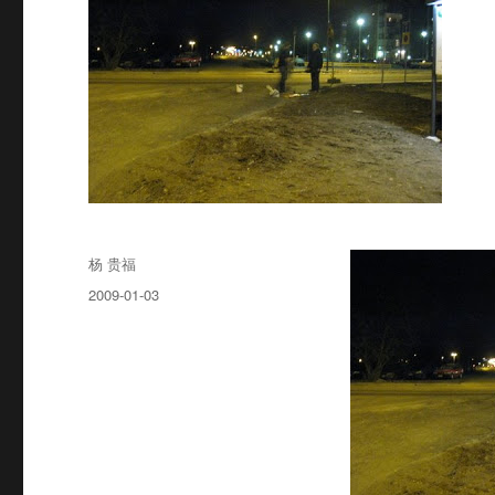
Author
杨 贵福
Posted
2009-01-03
on