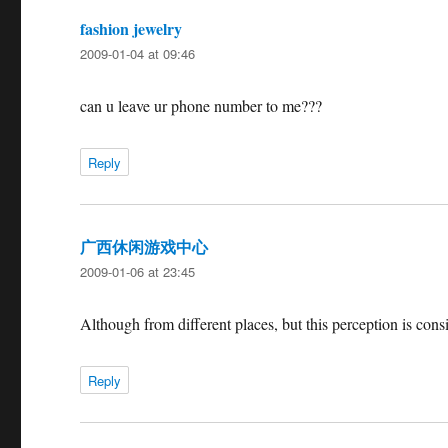
fashion jewelry
says:
2009-01-04 at 09:46
can u leave ur phone number to me???
Reply
广西休闲游戏中心
says:
2009-01-06 at 23:45
Although from different places, but this perception is consis
Reply