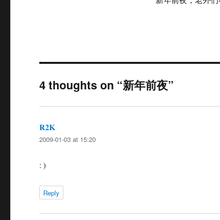
4 thoughts on “新年前夜”
R2K
says:
2009-01-03 at 15:20
: )
Reply