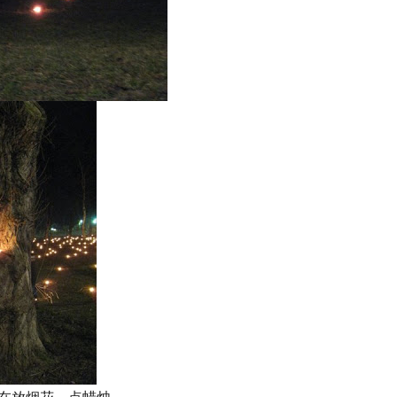
在放烟花，点蜡烛。