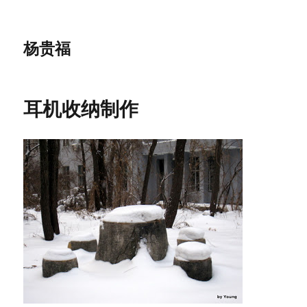
杨贵福
耳机收纳制作