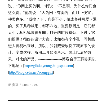
说，"你网上买的啊。"我说，"不是啊。为什么你们也
这么说。"他俩说，"因为网上有卖的，而且巨便宜，
种类也多。"我搜了下，真是不少，做成各种可爱卡通
的。买了几种试用，都不咋地。重要原因是，它们都
太小，耳机线缠很多圈，打开的时候费劲。不过，它
们提供了很好的设计方案，比如都有个小孔，耳机线
进去容易出来难。所以，我就照些改良了我原来的设
计。变成这样。所用工具如图所示。缠上以后的效
果。对比的产品。--------------------博客会手工同步到以
下地址：[
http://giftdotyoung.blogspot.com
]
[
http://blog.csdn.net/younggift
]
Author
Posted
杨 贵福
2012-12-25
on