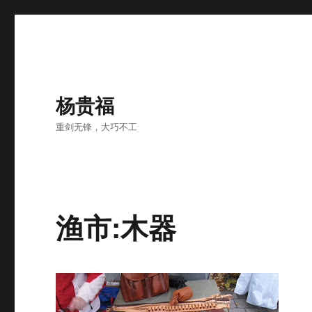
杨贵福
重剑无锋，大巧不工
渔市:木器