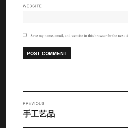
WEBSITE
Save my name, email, and website in this browser for the next 
Post
PREVIOUS
navigation
手工艺品
Previous
post: