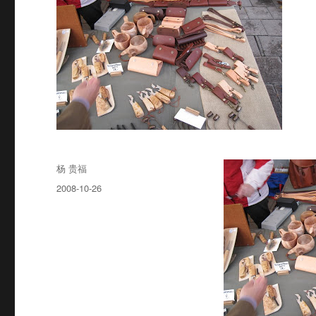
Author
杨 贵福
Posted
2008-10-26
on