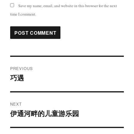
Save my name, email, and website in this browser for the next
time I comment.
Post
PREVIOUS
navigation
巧遇
Previous
post:
NEXT
伊通河畔的儿童游乐园
Next
post: