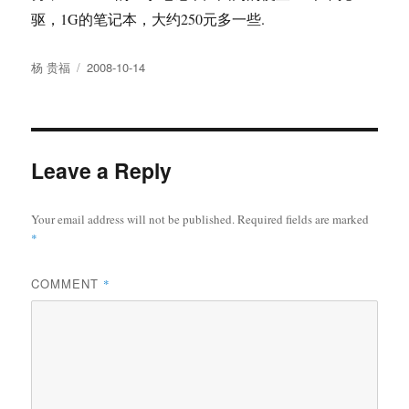
驱，1G的笔记本，大约250元多一些.
Author
Posted
杨 贵福
2008-10-14
on
Leave a Reply
Your email address will not be published.
Required fields are marked
*
COMMENT
*