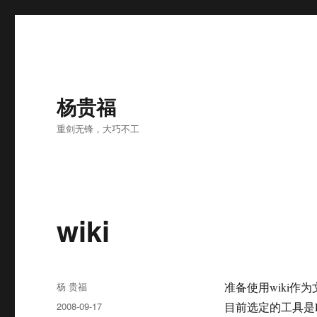
杨贵福
重剑无锋，大巧不工
wiki
Author
杨 贵福
准备使用wiki
Posted
2008-09-17
目前选定的工具是Ema