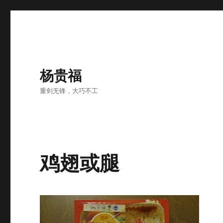
杨贵福
重剑无锋，大巧不工
鸡翅或腿