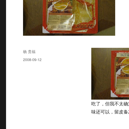
Author
杨 贵福
Posted
2008-09-12
on
吃了，但我不太确
味还可以，留皮备