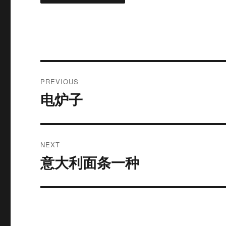
Post
PREVIOUS
navigation
电炉子
Previous
post:
NEXT
意大利面条一种
Next
post: