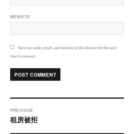
WEBSITE
Save my name, email, and website in this browser for the next
time I comment.
Post
PREVIOUS
navigation
租房被拒
Previous
post: