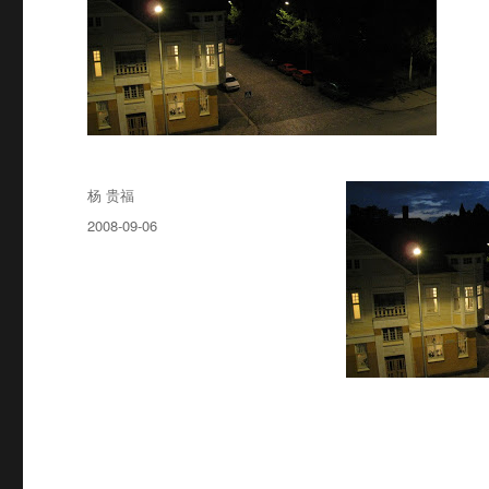
Author
杨 贵福
Posted
2008-09-06
on