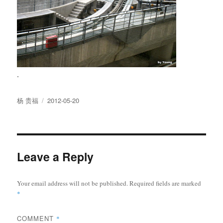
.
Author
Posted
杨 贵福
2012-05-20
on
Leave a Reply
Your email address will not be published.
Required fields are marked
*
COMMENT
*