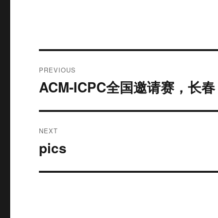
Post
PREVIOUS
navigation
ACM-ICPC全国邀请赛，长春
Previous
post:
NEXT
pics
Next
post: