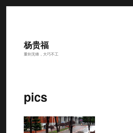
杨贵福
重剑无锋，大巧不工
pics