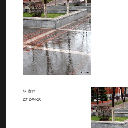
Author
杨 贵福
Posted
2012-04-26
on