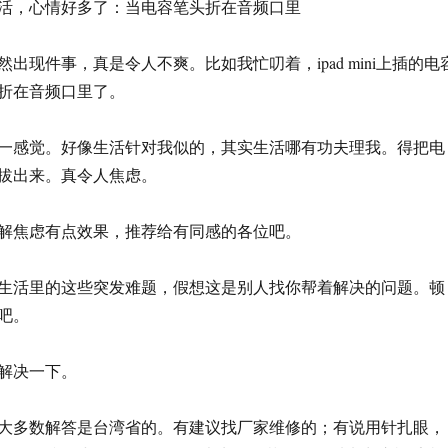
活，心情好多了：当电容笔头折在音频口里
出现件事，真是令人不爽。比如我忙叨着，ipad mini上插的电
折在音频口里了。
一感觉。好像生活针对我似的，其实生活哪有功夫理我。得把电
拔出来。真令人焦虑。
解焦虑有点效果，推荐给有同感的各位吧。
生活里的这些突发难题，假想这是别人找你帮着解决的问题。顿
吧。
解决一下。
大多数解答是台湾省的。有建议找厂家维修的；有说用针扎眼，