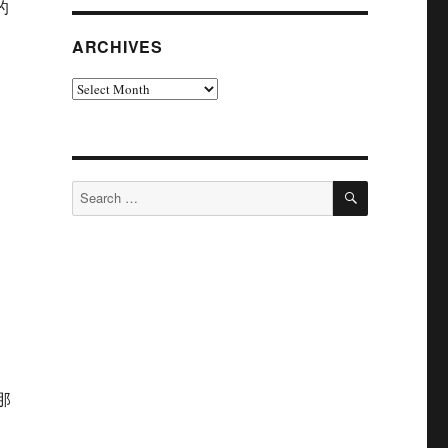
的
ARCHIVES
Archives
SEARCH
Search
for:
那