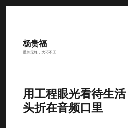
杨贵福
重剑无锋，大巧不工
用工程眼光看待生活
头折在音频口里