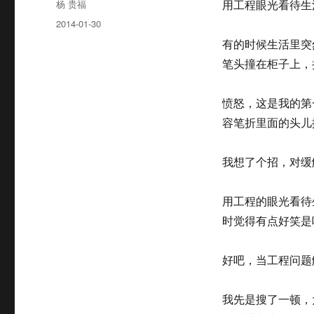
Author
杨 贵福
用工程眼光看待生
Posted
2014-01-30
on
有的时候生活里突然
笔头撞在柜子上，
愤怒，这是我的第
容笔折里面的头儿
我想了个招，对缓
用工程的眼光看待
时觉得有点好笑是
好吧，当工程问题
我先是搜了一顿，