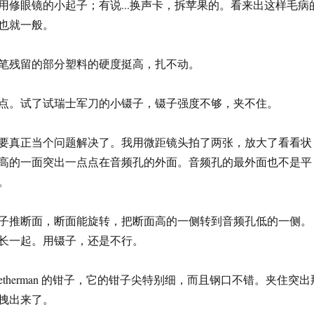
用修眼镜的小起子；有说...换声卡，拆苹果的。看来出这样毛病
也就一般。
笔残留的部分塑料的硬度挺高，扎不动。
点。试了试瑞士军刀的小镊子，镊子强度不够，夹不住。
要真正当个问题解决了。我用微距镜头拍了两张，放大了看看状
高的一面突出一点点在音频孔的外面。音频孔的最外面也不是平
。
子推断面，断面能旋转，把断面高的一侧转到音频孔低的一侧。
长一起。用镊子，还是不行。
n。用 letherman 的钳子，它的钳子尖特别细，而且钢口不错。夹住突出
拽出来了。