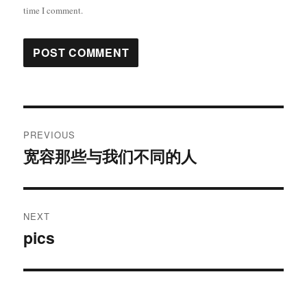
time I comment.
Post
PREVIOUS
navigation
宽容那些与我们不同的人
Previous
post:
NEXT
pics
Next
post: