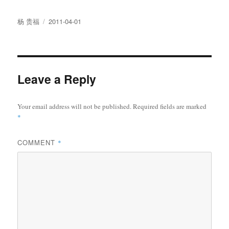
Author
Posted
杨 贵福
2011-04-01
on
Leave a Reply
Your email address will not be published.
Required fields are marked
*
COMMENT
*