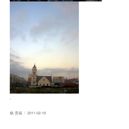
.
Author
Posted
杨 贵福
2011-02-19
on