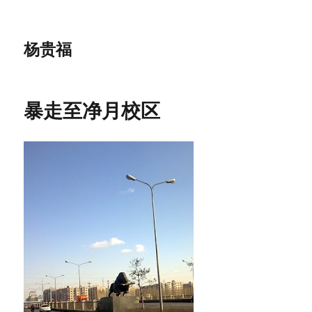
杨贵福
暴走至净月校区