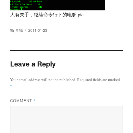
人有失手，继续命令行下的电驴 pic
Author
Posted
杨 贵福
2011-01-23
on
Leave a Reply
Your email address will not be published.
Required fields are marked
*
COMMENT
*