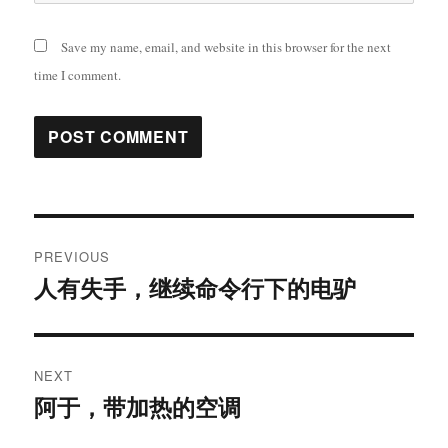
Save my name, email, and website in this browser for the next
time I comment.
Post
PREVIOUS
navigation
人有失手，继续命令行下的电驴
Previous
post:
NEXT
阿于，带加热的空调
Next
post: