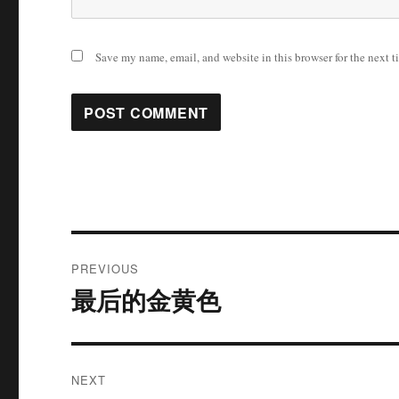
Save my name, email, and website in this browser for the next 
Post
PREVIOUS
navigation
最后的金黄色
Previous
post:
NEXT