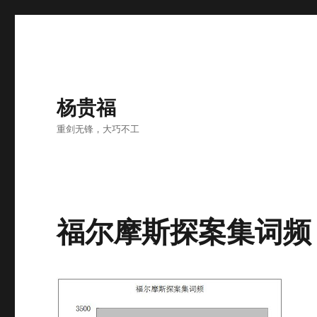
杨贵福
重剑无锋，大巧不工
福尔摩斯探案集词频