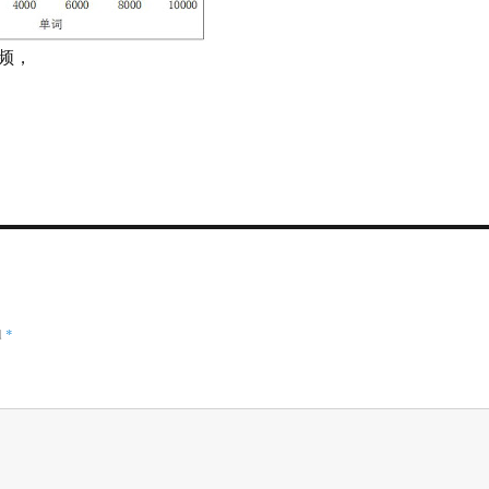
频，
d
*