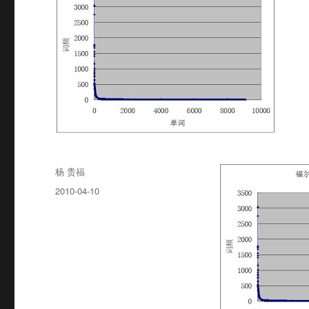
Author
杨 贵福
Posted
2010-04-10
on