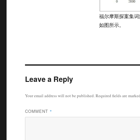
福尔摩斯探案集词
如图所示。
Leave a Reply
Your email address will not be published.
Required fields are marke
COMMENT
*