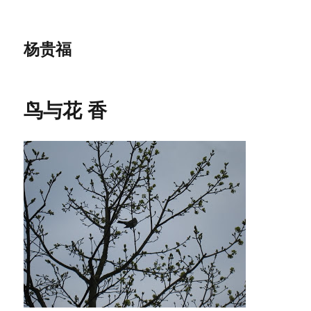
杨贵福
鸟与花 香