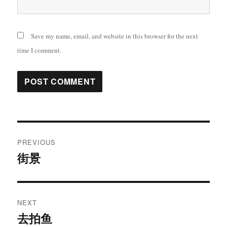
Save my name, email, and website in this browser for the next
time I comment.
Post
PREVIOUS
navigation
街景
Previous
post:
NEXT
去拍鱼
Next