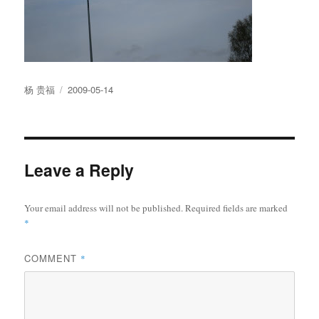
Author
Posted
杨 贵福
2009-05-14
on
Leave a Reply
Your email address will not be published.
Required fields are marked
*
COMMENT
*