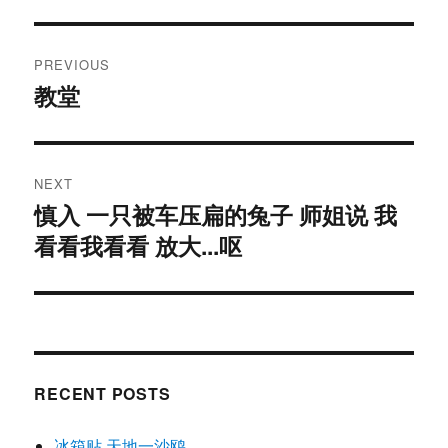
Post
PREVIOUS
navigation
教堂
Previous
post:
NEXT
慎入 一只被车压扁的兔子 师姐说 我
Next
看看我看看 放大...呕
post:
RECENT POSTS
冰箱贴 天地一沙鸥