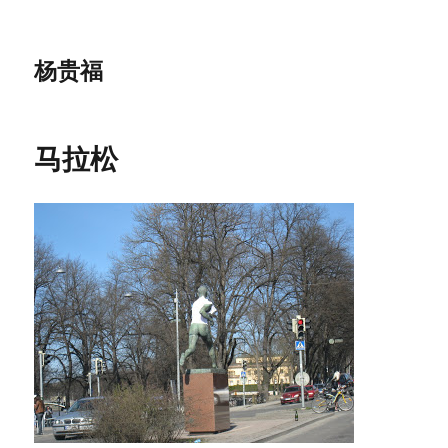
杨贵福
马拉松