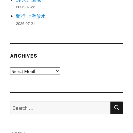
2026-07-22
骑行 上游放水
2026-07-21
ARCHIVES
Archives
SE
Search
for: