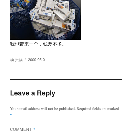
我也带来一个，钱差不多。
Author
Posted
杨 贵福
2009-05-01
on
Leave a Reply
Your email address will not be published.
Required fields are marked
*
COMMENT
*