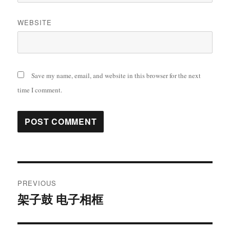
WEBSITE
Save my name, email, and website in this browser for the next
time I comment.
Post
PREVIOUS
navigation
架子鼓 电子相框
Previous
post: