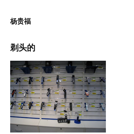
杨贵福
剃头的