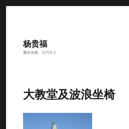
杨贵福
重剑无锋，大巧不工
大教堂及波浪坐椅