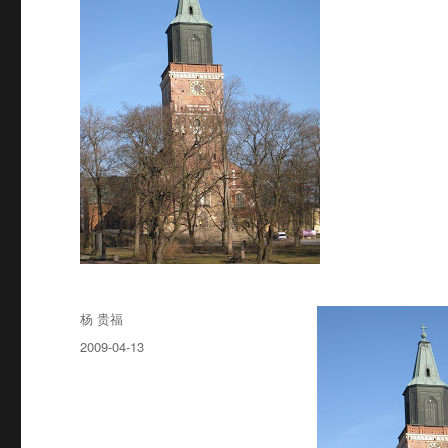
Author
杨 贵福
Posted
2009-04-13
on