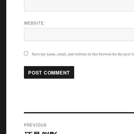
WEBSITE
Save my name, email, and website in this browser for the next 
Post
PREVIOUS
navigation
Previous