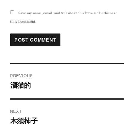
Save my name, email, and website in this browser for the next
time I comment.
Post
PREVIOUS
navigation
溜猫的
Previous
post:
NEXT
木须柿子
Next
post: