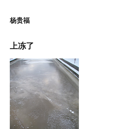
杨贵福
上冻了