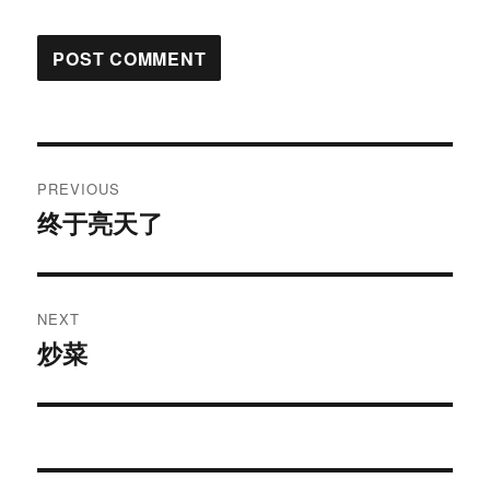
Post
PREVIOUS
navigation
终于亮天了
Previous
post:
NEXT
炒菜
Next
post: