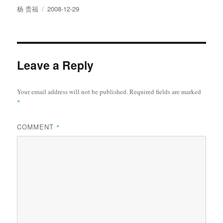
Author
Posted
杨 贵福
2008-12-29
on
Leave a Reply
Your email address will not be published.
Required fields are marked
*
COMMENT
*