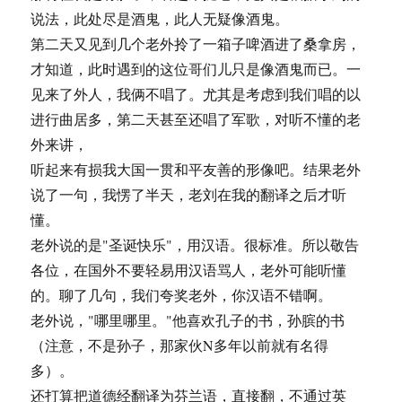
说法，此处尽是酒鬼，此人无疑像酒鬼。
第二天又见到几个老外拎了一箱子啤酒进了桑拿房，
才知道，此时遇到的这位哥们儿只是像酒鬼而已。一
见来了外人，我俩不唱了。尤其是考虑到我们唱的以
进行曲居多，第二天甚至还唱了军歌，对听不懂的老
外来讲，
听起来有损我大国一贯和平友善的形像吧。结果老外
说了一句，我愣了半天，老刘在我的翻译之后才听
懂。
老外说的是"圣诞快乐"，用汉语。很标准。所以敬告
各位，在国外不要轻易用汉语骂人，老外可能听懂
的。聊了几句，我们夸奖老外，你汉语不错啊。
老外说，"哪里哪里。"他喜欢孔子的书，孙膑的书
（注意，不是孙子，那家伙N多年以前就有名得
多）。
还打算把道德经翻译为芬兰语，直接翻，不通过英