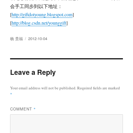
会手工同步到以下地址：
[
http://giftdotyoung.blogspot.com
]
[
http://blog.csdn.net/younggift
]
Author
Posted
杨 贵福
2012-10-04
on
Leave a Reply
Your email address will not be published.
Required fields are marked
*
COMMENT
*