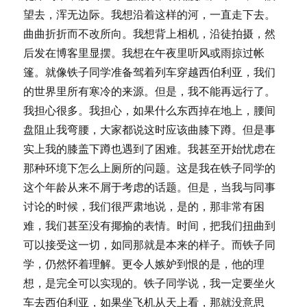
望去，浑无边际。我想沿着这样的河，一直走下去。
曲曲折折而不改所向。我想背上相机，沿徒拍摄，然
后发在博客里显摆。我想在午夜里听风或雨掠过帐
篷。就像铁子同学准备驾着列车穿越西伯利亚，我们
的世界里所有寒冷的来源。但是，我不能再远行了。
我担心很多。我担心，如果什么东西掉在地上，腰间
盘阻止我弯腰，大家都说这时应该曲膝下蹲。但是事
实上我的膝盖下蹲也遇到了困难。我甚至开始忧虑在
那种环境下怎么上厕所的问题。这是我在铁子同学的
这个年龄从来不屑于考虑的话题。但是，当我与同事
讨论的时候，我们很严肃地说，是的，那非常有困
难，我们甚至没有揶揄的表情。时间，把我们扭曲到
可以接受这一切，如同那就是本来的样子。而铁子同
学，仍然怀着理解。更令人嫉妒到恨的是，他的理
想，是完全可以实现的。铁子同学说，我一定要坐火
车去西伯利亚，如果坐飞机从天上看，那就没意思