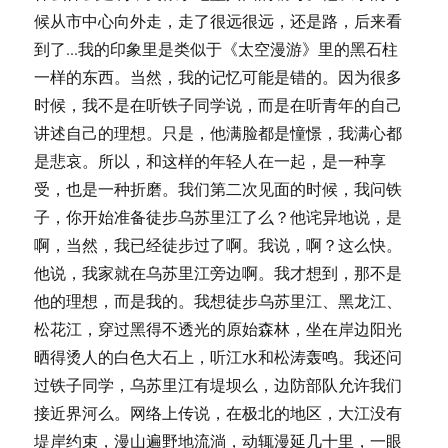
候从市中心向外走，走了很远很远，还是路，后来看
到了...我的印象里是类似于《太空漫游》里的黑石柱
一样的东西。当然，我的记忆可能是错的。因为很多
时候，我不是在听铁子同学说，而是在听青年的自己
讲述自己的理想。只是，他满脸都是憧憬，我满心都
是悲哀。所以，和这样的年轻人在一起，是一种享
受，也是一种折磨。我们第二次见面的时候，我问铁
子，你开始准备徒步乌苏里江了么？他诧异地说，是
啊，当然，我已经徒步过了啊。我说，啊？这么快。
他说，我家就在乌苏里江旁边啊。我才想到，那不是
他的理想，而是我的。我想徒步乌苏里江、黑龙江、
松花江，穿过黑得不透光的原始森林，坐在岸边阳光
晒得烫人的白色大石上，听江水和松涛轰鸣。我还问
过铁子同学，乌苏里江有堤坝么，边防部队允许我们
接近界河么。网络上传说，在极北的地区，大江没有
堤岸约束，漫山遍野地流淌，动辄漫延几十里，一眼