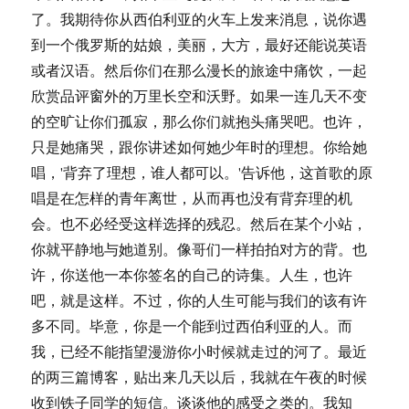
了。我期待你从西伯利亚的火车上发来消息，说你遇
到一个俄罗斯的姑娘，美丽，大方，最好还能说英语
或者汉语。然后你们在那么漫长的旅途中痛饮，一起
欣赏品评窗外的万里长空和沃野。如果一连几天不变
的空旷让你们孤寂，那么你们就抱头痛哭吧。也许，
只是她痛哭，跟你讲述如何她少年时的理想。你给她
唱，'背弃了理想，谁人都可以。'告诉他，这首歌的原
唱是在怎样的青年离世，从而再也没有背弃理的机
会。也不必经受这样选择的残忍。然后在某个小站，
你就平静地与她道别。像哥们一样拍拍对方的背。也
许，你送他一本你签名的自己的诗集。人生，也许
吧，就是这样。不过，你的人生可能与我们的该有许
多不同。毕意，你是一个能到过西伯利亚的人。而
我，已经不能指望漫游你小时候就走过的河了。最近
的两三篇博客，贴出来几天以后，我就在午夜的时候
收到铁子同学的短信。谈谈他的感受之类的。我知