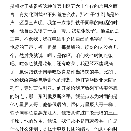
是相对于杨贵福这种偏远山区五六十年代的常用名而
言，有文化到我都不知道怎么读。那个'子'字到底是轻
声，还是三声呢。我第一次接到铁子同学的电话的时
候，他自己先读了一遍，'喂，我是张铁子'。他发的是
三声。不像我，我在电话里介绍自己的名字的时候，
也读的三声，福，但是，那是错的。读对的人没有几
个。然后我就说，啊，是你啊。咱们约个时间吃饭
吧。吃饭也就是吃饭，还有吃菜，我已经不能喝酒
了，虽然跟铁子同学吃饭真是件当痛饮的事。比如，
他给我绘声绘色地讲他的理想。他打算坐欧亚大陆的
列车，穿过西伯利亚。他开始给我历数列车将要停靠
的站点，那一系列俄罗斯名字。我差点以为对面的是
亿万星辰大哥，他修俄语的。跟亿万星辰大哥一样，
铁子同学也是黑龙江人。他给我讲过广袤无垠的三江
平原，他的故乡。他说，我们那不是市或者县，而是
什么什么建制，类似于屯垦兵团的编号。他从小的时