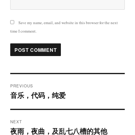
Save my name, email, and website in this browser for the next
time I comment.
Post
PREVIOUS
navigation
音乐，代码，纯爱
Previous
post:
NEXT
夜雨，夜曲，及乱七八槽的其他
Next