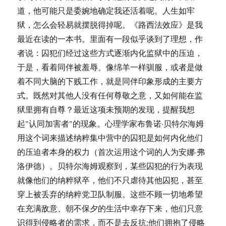
道，他可能只是委婉地确定我还活着呢。人生如牢
狱，怎么会轻易就摆脱得掉呢。《路西法效应》是我
最近在读的一本书。里面有一段似乎谈到了理想，作
者说：囚犯们经过这些方式逐渐内化监狱中的压迫，
于是，看着同伴被羞辱、像绵羊一样驯服，或者是做
着不同大脑的下贱工作，就是同伴印象形成的主要方
式。既然对其他人没有任何尊敬之意，又如何能在监
狱里拥有自尊？最近这项未预期的发现，提醒我想
起"认同加害者"的现象。心理学家布鲁诺·贝特尔海姆
用这个词来描述纳粹集中营中的囚犯是如何内化他们
的压迫者本身的权力（首次运用这个词的人为安娜·弗
洛伊德）。贝特尔海姆观察到，某些囚犯的行为表现
就像他们的纳粹狱卒，他们不只虐待其他囚犯，甚至
穿上被丢弃的纳粹党卫队制服。这些不顾一切地希望
在充满敌意、朝不保夕的生活中幸存下来，他们只意
识得到侵略者的需求，而不是去反抗;他们拥抱了侵略