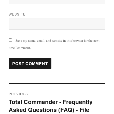
WEBSITE
Save my name, email, and website in this browser for the next
time I comment.
Post
PREVIOUS
navigation
Total Commander - Frequently
Previous
Asked Questions (FAQ) - File
post: