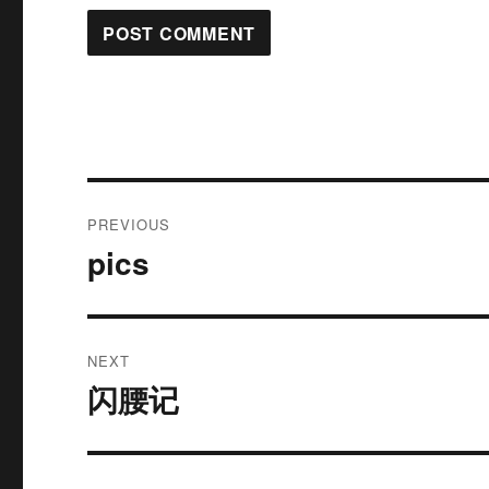
Post
PREVIOUS
navigation
pics
Previous
post:
NEXT
闪腰记
Next
post: