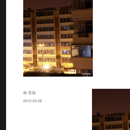
Author
杨 贵福
Posted
2012-03-28
on