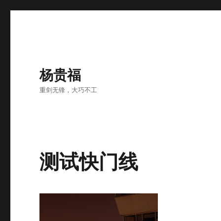
杨贵福
重剑无锋，大巧不工
测试快门线