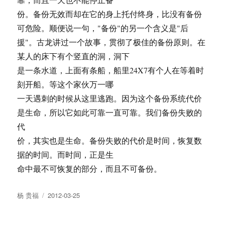
份。备份无效而却在它的身上托付终身，比没有备份
可危险。顺便说一句，"备份"的另一个含义是"后
援"。古龙讲过一个故事，贯彻了极佳的备份原则。在
某人的床下有个竖直的洞，洞下
是一条水道，上面有条船，船里24X7有个人在等着时
刻开船。等这个家伙万一哪
一天遇刺的时候从这里逃跑。因为这个备份系统代价
是生命，所以它如此可靠一直可靠。我们备份失败的
代
价，其实也是生命。备份失败的代价是时间，恢复数
据的时间。而时间，正是生
命中最不可恢复的部分，而且不可备份。
Author
Posted
杨 贵福
2012-03-25
on