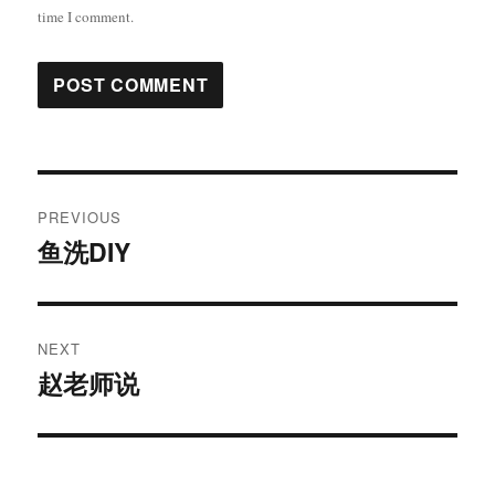
time I comment.
Post
PREVIOUS
navigation
鱼洗DIY
Previous
post:
NEXT
赵老师说
Next
post: