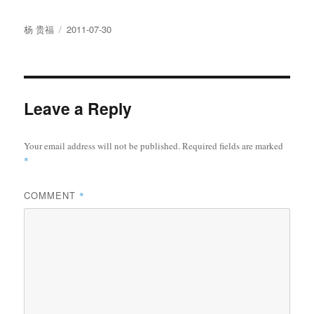
Author
Posted
杨 贵福
2011-07-30
on
Leave a Reply
Your email address will not be published.
Required fields are marked
*
COMMENT
*