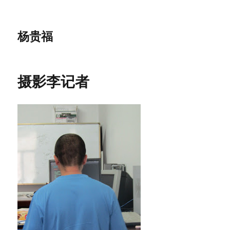
杨贵福
摄影李记者