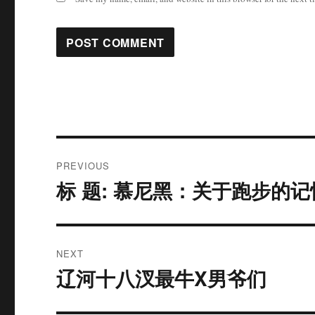
Post
PREVIOUS
navigation
标 题: 慕尼黑：关于跑步的记忆
Previous
post:
NEXT
辽河十八汊最牛X男爷们
Next
post: