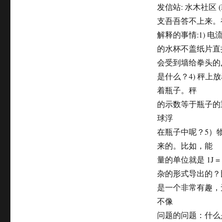
on
发信站: 水木社区 (M
支吾吾答不上来。
解释的事情:1) 
的水杯不盖纸片直
会受到墙给拳头的
是什么？4) 秤
着瓶子。秤
的示数等于瓶子的
球浮
在瓶子中呢？5）
来的。比如，能
量的单位就是 1J 
杂的形式导出的？比如
是一个非常有趣，
不像
问题的问题：什么是