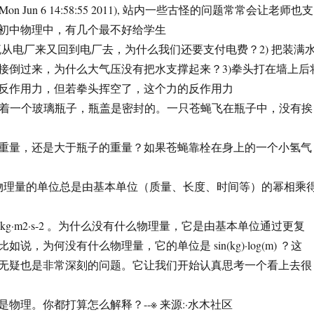
on Jun 6 14:58:55 2011), 站内一些古怪的问题常常会让老师也支
初中物理中，有几个最不好给学生
电流从电厂来又回到电厂去，为什么我们还要支付电费？2) 把装满
接倒过来，为什么大气压没有把水支撑起来？3)拳头打在墙上后
反作用力，但若拳头挥空了，这个力的反作用力
上放着一个玻璃瓶子，瓶盖是密封的。一只苍蝇飞在瓶子中，没有挨
重量，还是大于瓶子的重量？如果苍蝇靠栓在身上的一个小氢气
物理量的单位总是由基本单位（质量、长度、时间等）的幂相乘
= kg·m2·s-2 。为什么没有什么物理量，它是由基本单位通过更复
说，为何没有什么物理量，它的单位是 sin(kg)·log(m) ？这
无疑也是非常深刻的问题。它让我们开始认真思考一个看上去很
物理。你都打算怎么解释？--※ 来源:·水木社区