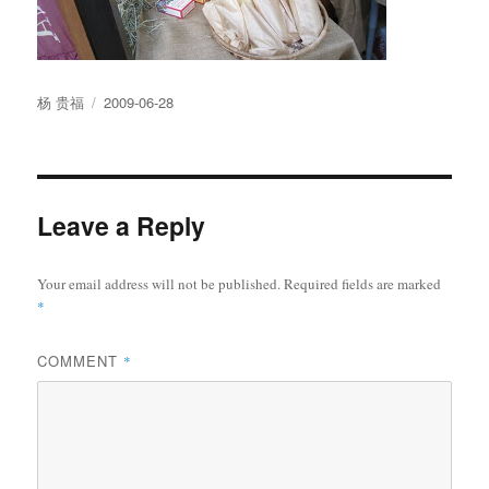
Author
Posted
杨 贵福
2009-06-28
on
Leave a Reply
Your email address will not be published.
Required fields are marked
*
COMMENT
*