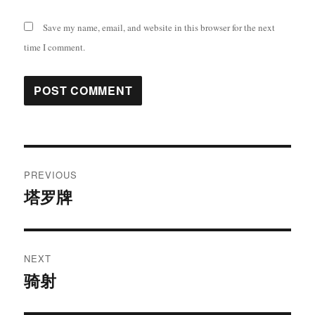
Save my name, email, and website in this browser for the next
time I comment.
Post
PREVIOUS
navigation
塔罗牌
Previous
post:
NEXT
骑射
Next
post: