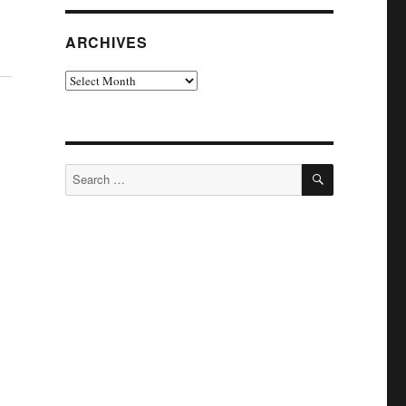
ARCHIVES
Archives
SEARCH
Search
for:
啦
到