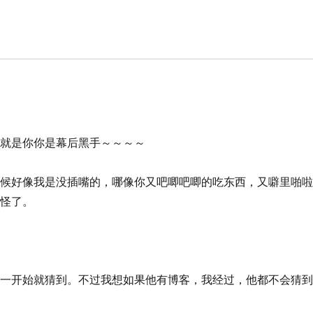
你就是你你是幕后黑手～～～～
时候好像我是没插嘴的，哪像你又吧唧吧唧的吃东西，又噼里啪
难怪了。
你一开始就猜到。不过我想如果他有博客，我经过，他都不会猜