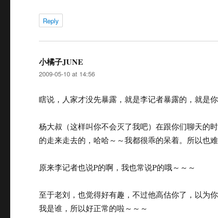
Reply
小橘子JUNE
says:
2009-05-10 at 14:56
瞎说，人家才没先暴露，就是李记者暴露的，就是
杨大叔（这样叫你不会灭了我吧）在跟你们聊天的
的走来走去的，哈哈～～我都很乖的呆着。所以也
原来李记者也说P的啊，我也常说P的哦～～～
至于老刘，也觉得好有趣，不过他高估你了，以为
我是谁，所以好正常的啦～～～