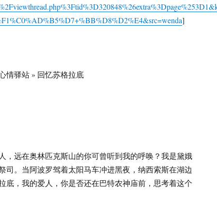
m%2Fviewthread.php%3Ftid%3D320848%26extra%3Dpage%253D1&
F1%C0%AD%B5%D7+%BB%D8%D2%E4&src=wenda
]
 心情驿站 » 回忆苏格拉底
人，远在奥林匹克斯山的你可曾听到我的呼唤？我是黛娥
祭司。当阿波罗驾着太阳马车冲进黑夜，纳西索斯在湖边
拉底，我的爱人，你是否还在巴特农神庙前，思考着这个