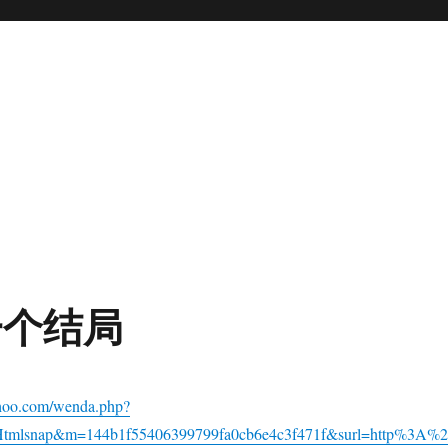
一个结局
qihoo.com/wenda.php?
hHtmlsnap&m=144b1f55406399799fa0cb6e4c3f471f&surl=http%3A%