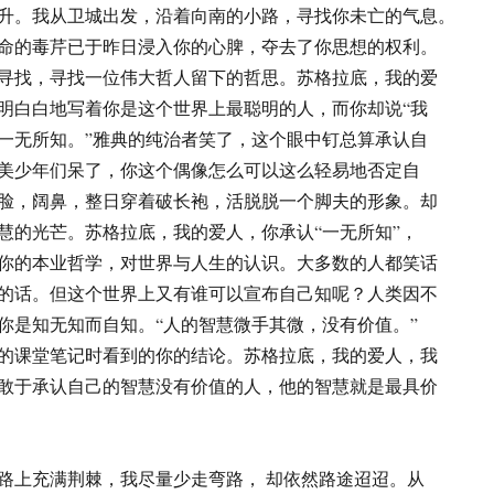
升。我从卫城出发，沿着向南的小路，寻找你未亡的气息。
命的毒芹已于昨日浸入你的心脾，夺去了你思想的权利。
寻找，寻找一位伟大哲人留下的哲思。苏格拉底，我的爱
明白白地写着你是这个世界上最聪明的人，而你却说“我
一无所知。”雅典的纯治者笑了，这个眼中钉总算承认自
美少年们呆了，你这个偶像怎么可以这么轻易地否定自
脸，阔鼻，整日穿着破长袍，活脱脱一个脚夫的形象。却
慧的光芒。苏格拉底，我的爱人，你承认“一无所知”，
你的本业哲学，对世界与人生的认识。大多数的人都笑话
的话。但这个世界上又有谁可以宣布自己知呢？人类因不
你是知无知而自知。“人的智慧微手其微，没有价值。”
的课堂笔记时看到的你的结论。苏格拉底，我的爱人，我
敢于承认自己的智慧没有价值的人，他的智慧就是最具价
路上充满荆棘，我尽量少走弯路， 却依然路途迢迢。从