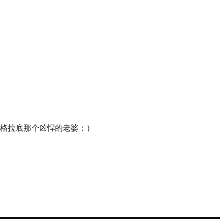
苏格拉底那个凶悍的老婆：）