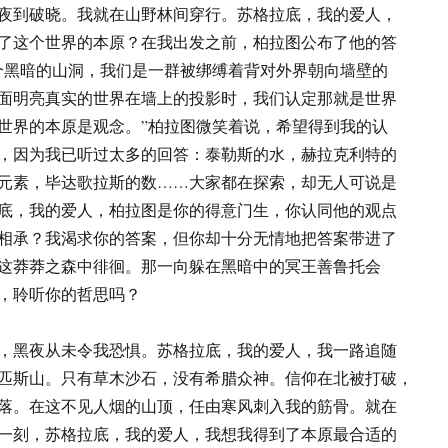
夜到破晓。我就在山野林间穿行。苏格拉底，我的爱人，
了这个世界的本原？在我出发之前，柏拉图公布了他的答
个黑暗的山洞，我们是一群被绑缚着背对外界朝向墙壁的
面明亮真实的世界在墙上的投影时，我们认定那就是世界
世界的本原是观念。”柏拉图微笑着说，希望得到我的认
，因为我已听过太多的回答：泰勒斯的水，赫拉克利特的
元素，毕达歌拉斯的数……大家都在探索，却无人可说是
底，我的爱人，柏拉图是你的得意门生，你认同他的观点
相承？我渴求你的答案，但你却十分无情地把答案带进了
这莽莽之森中徘徊。那一向躲在黑暗中的冥王善鲁托会
，聆听你的哲思吗？
，黑夜从未令我恐惧。苏格拉底，我的爱人，我一路追随
匹斯山。只有草木沙石，没有希腊众神。信仰在北被打破，
落。在这不见人烟的山顶，任由寒风刺入我的筋骨。就在
一刻，苏格拉底，我的爱人，我想我得到了本原最合适的