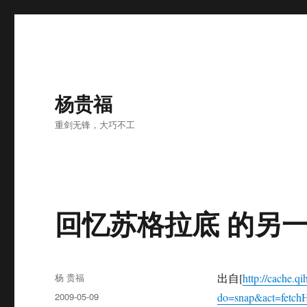
杨贵福
重剑无锋，大巧不工
回忆苏格拉底 的另
Author
杨 贵福
出自[
http://cache.
Posted
2009-05-09
do=snap&act=fetc