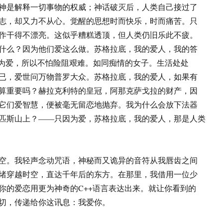
神是解释一切事物的权威；神话破灭后，人类自己接过了
志，却又力不从心。觉醒的思想时而快乐，时而痛苦。只
作干得不漂亮。这似乎糟糕透顶，但人类仍旧乐此不疲。
什么？因为他们爱这么做。苏格拉底，我的爱人，我的答
因为爱，所以不怕险阻艰难。如同痴情的女子。生活处处
已，爱世问万物普罗大众。苏格拉底，我的爱人，如果有
算重要吗？赫拉克利特的皇冠，阿那克萨戈拉的财产，因
它们爱智慧，便被毫无留恋地抛弃。我为什么会放下法器
匹斯山上？——只因为爱，苏格拉底，我的爱人，那是人类
空。我轻声念动咒语，神秘而又诡异的音符从我唇齿之间
绪穿越时空，直达千年后的东方。在那里，我借用一位少
你的爱恋用更为神奇的C++语言表达出来。就让你看到的
切，传递给你这讯息：我爱你。