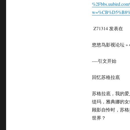
on
%2Fbbs.uubird.co
w=%CB%D5%B8%
Z71314 发表在
悠悠鸟影视论坛 »
----引文开始
回忆苏格拉底
苏格拉底，我的爱
缇玛，雅典娜的女
顾影自怜时，苏格
世界？