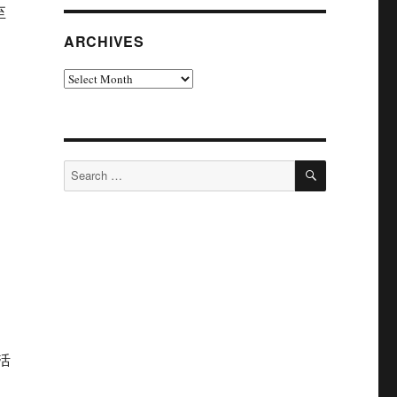
至
ARCHIVES
Archives
SEARCH
Search
for:
活