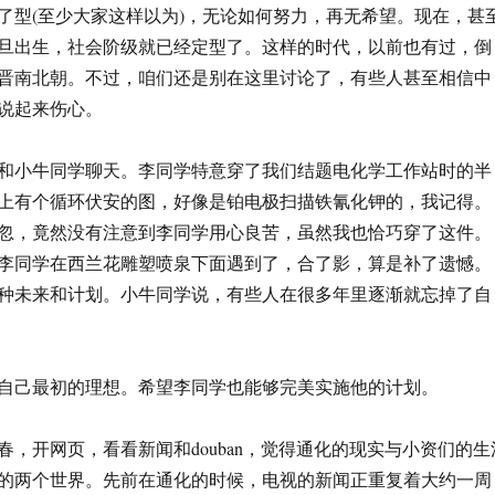
了型(至少大家这样以为)，无论如何努力，再无希望。现在，甚
旦出生，社会阶级就已经定型了。这样的时代，以前也有过，倒
晋南北朝。不过，咱们还是别在这里讨论了，有些人甚至相信中
说起来伤心。
和小牛同学聊天。李同学特意穿了我们结题电化学工作站时的半
上有个循环伏安的图，好像是铂电极扫描铁氰化钾的，我记得。
忽，竟然没有注意到李同学用心良苦，虽然我也恰巧穿了这件。
李同学在西兰花雕塑喷泉下面遇到了，合了影，算是补了遗憾。
种未来和计划。小牛同学说，有些人在很多年里逐渐就忘掉了自
自己最初的理想。希望李同学也能够完美实施他的计划。
春，开网页，看看新闻和douban，觉得通化的现实与小资们的生
的两个世界。先前在通化的时候，电视的新闻正重复着大约一周