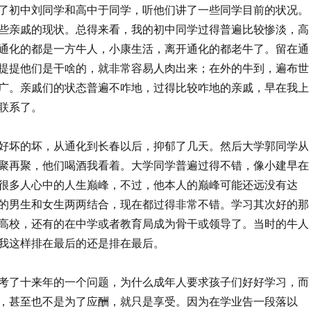
了初中刘同学和高中于同学，听他们讲了一些同学目前的状况。
些亲戚的现状。总得来看，我的初中同学过得普遍比较惨淡，高
通化的都是一方牛人，小康生活，离开通化的都老牛了。留在通
提提他们是干啥的，就非常容易人肉出来；在外的牛到，遍布世
广。亲戚们的状态普遍不咋地，过得比较咋地的亲戚，早在我上
联系了。
好坏的坏，从通化到长春以后，抑郁了几天。然后大学郭同学从
聚再聚，他们喝酒我看着。大学同学普遍过得不错，像小建早在
很多人心中的人生巅峰，不过，他本人的巅峰可能还远没有达
的男生和女生两两结合，现在都过得非常不错。学习其次好的那
高校，还有的在中学或者教育局成为骨干或领导了。当时的牛人
我这样排在最后的还是排在最后。
考了十来年的一个问题，为什么成年人要求孩子们好好学习，而
，甚至也不是为了应酬，就只是享受。因为在学业告一段落以