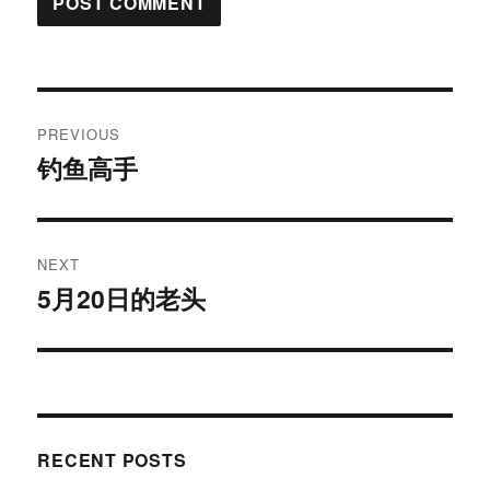
Post
PREVIOUS
navigation
钓鱼高手
Previous
post:
NEXT
5月20日的老头
Next
post:
RECENT POSTS