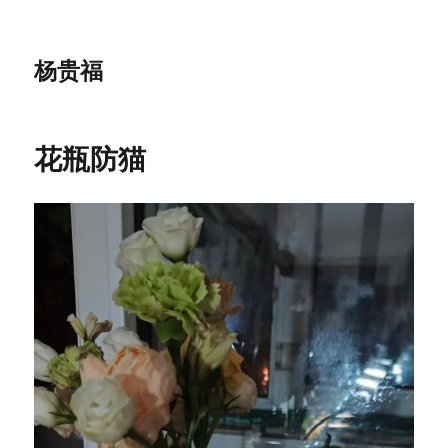
杨贵福
花瓶防猫