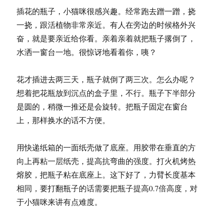
插花的瓶子，小猫咪很感兴趣。经常跑去蹭一蹭，挠
一挠，跟活植物非常亲近。有人在旁边的时候格外兴
奋，就是要亲近给你看。亲着亲着就把瓶子撂倒了，
水洒一窗台一地。很惊讶地看着你，咦？
花才插进去两三天，瓶子就倒了两三次。怎么办呢？
想着把花瓶放到沉点的盒子里，不行。瓶子下半部分
是圆的，稍微一推还是会旋转。把瓶子固定在窗台
上，那样换水的话不方便。
用快递纸箱的一面纸壳做了底座。用胶带在垂直的方
向上再粘一层纸壳，提高抗弯曲的强度。打火机烤热
熔胶，把瓶子粘在底座上。这下好了，力臂长度基本
相同，要打翻瓶子的话需要把瓶子提高0.7倍高度，对
于小猫咪来讲有点难度。