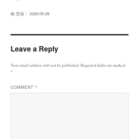
Author
Posted
杨 贵福
2026-05-28
on
Leave a Reply
Your email address will not be published.
Required fields are marked
*
COMMENT
*