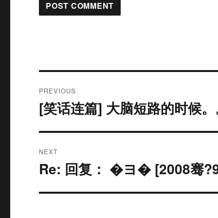
Post
PREVIOUS
navigation
[笑话连篇] 大脑短路的时候。
Previous
post:
NEXT
Re: 回复： �ヨ� [2008骞
Next
post: