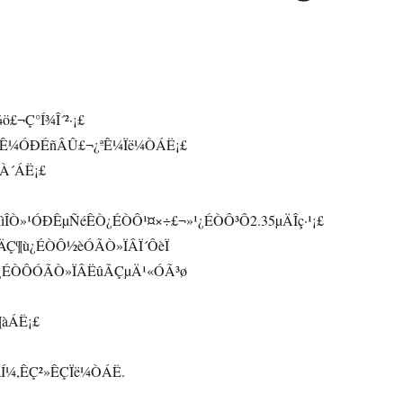
£¬Ç°Í¾Î´²·¡£
¿ªÊ¼ÓÐÉñÂÛ£¬¿ªÊ¼Ïë¼ÒÁË¡£
ýÀ´ÁË¡£
ìÎÒ»¹ÓÐÊµÑéÊÒ¿ÉÒÔ¹¤×÷£¬»¹¿ÉÒÔ³Ô2.35µÄÎç·¹¡£
ÄÇ¶ù¿ÉÒÔ½èÓÃÒ»ÏÂÏ´ÔèÏ
¹¿ÉÒÔÓÃÒ»ÏÂËûÃÇµÄ¹«ÓÃ³ø
¶àÁË¡£
àÍ¼,ÊÇ²»ÊÇÏë¼ÒÁË.