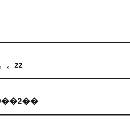
。。zz
?9��2��