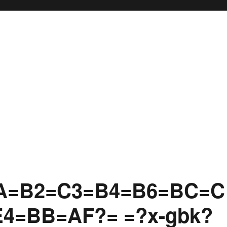
A=B2=C3=B4=B6=BC=C
4=BB=AF?= =?x-gbk?