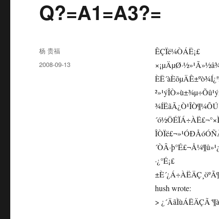
Q?=A1=A3?=
Author
杨 贵福
ÊÇÏë¼ÒÁË¡£
Posted
2008-09-13
×¡µÄµØ·½»¹Ã»½â¾ö
on
ÈË´àÈõµÄÊ±ºò¾Í
²»¹ýÎÒ»ù±¾µ÷Õû¹
¾ÍËãÃ¿Ò¹ÎÒ¶¼ÔÚ
´ó½ÖÉÏÁ÷ÀË£¬°×Ì
ÎÒÏë£¬»¹ÓÐÅóÓÑ
´ÒÂ·þ°É£¬Å¼¶û»
·¿°É¡£
±È´¿Á÷ÀËÄÇ¸öºÃ
hush wrote:
> ¿´ÄãÌùÁËÄÇÃ´¶