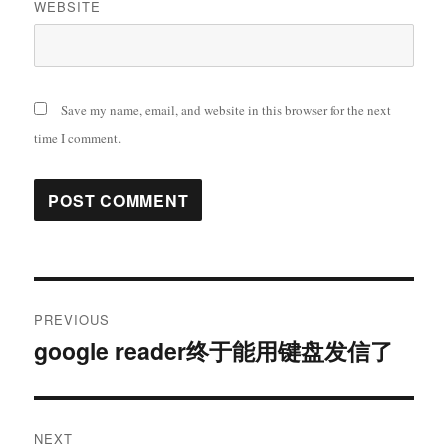
WEBSITE
Save my name, email, and website in this browser for the next
time I comment.
Post
PREVIOUS
navigation
google reader终于能用键盘发信了
Previous
post:
NEXT