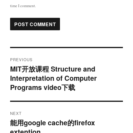
time I comment.
Post
PREVIOUS
navigation
MIT开放课程 Structure and
Previous
Interpretation of Computer
post:
Programs video下载
NEXT
能用google cache的firefox
Next
extention
post: