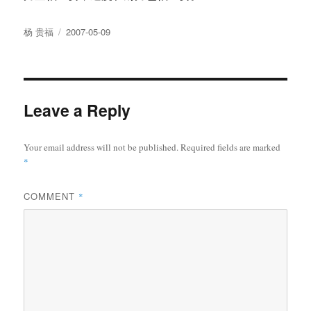
Author
Posted
杨 贵福
2007-05-09
on
Leave a Reply
Your email address will not be published.
Required fields are marked
*
COMMENT
*