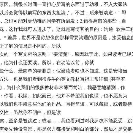
原因。我很长时间一直担心所写的东西过于幼稚，不入大家法
以后会觉得以前写的东西太担淡了。不过，后来被劝道：1.即
，总也可能对更幼稚的同学有所启发；2.错得离谱的那些，自
骂，这样我就可以进步了。这就是写博客的目的：沟通--软件工
。* 差异，世界不是你想像的那样需要沟通的原因是，接受信息
所了解的信息是不同的。所以
次的一个写文档的原则："要清楚"，原因就于此。如果读者已经
，他为什么还要读。所以，在动笔以前，你就
些什么。最简单的猜测是：假设读者啥也不知道。这是安培当
方法，也是我们看到很多牛的英文教材写得非常详细 (甚至罗
似的，为什么我们的很多教材非常薄而简洁，我恶意地猜测，作
：你看，我懂。如此而已。他并不希望我们也懂，也不愿意为
以我们也不愿意买他们的作品。写得简短，可以藏拙，或者期待
义性，虽然你不明白，但是读
嗦，至多是被跳过；或者……我也看到过对我罗嗦不能忍受，跳
需要先预设背景，那是双方都接受和明白的部分，然后才是交换