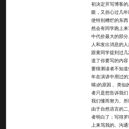
on
初决定开写博客的
眼，又担心过几年
使特别糟烂的东西
然会有同学跑上来
中代价最大的部分
人和发出消息的人
跟黄同学提到过几
道了你要写的内容
要猜测读者不知道
年在演讲中用过的
嗦)的原因 。类
者只是想告诉我们
我们懂而努力。所
由于自然语言的二
者明白了；写得罗
上来骂我的。沟通