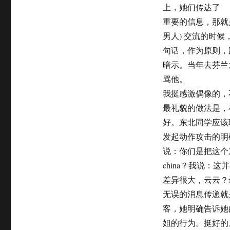
上，她们传达了
重要的信息，那就
男人) 交流的时
句话，作为原则，
暗示。当年去芬兰
骂他。
我挺感激偶像的，
最礼貌的做法是，
好。东北同学应该
发起动作攻击的明
说：你们是把这个
china？我说
差异很大，云云？
无误的消息传递就
客，她明确告诉她
姐的行为。挺好的