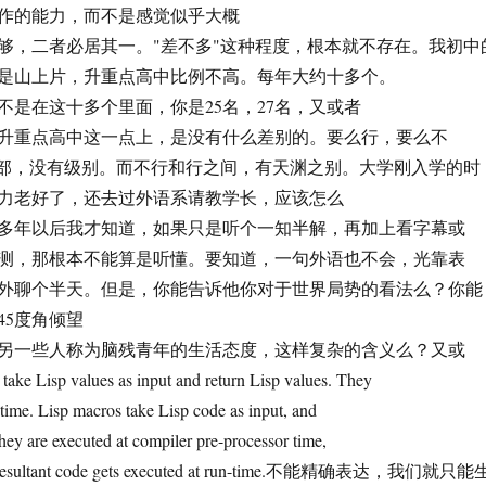
作的能力，而不是感觉似乎大概
够，二者必居其一。"差不多"这种程度，根本就不存在。我初中
是山上片，升重点高中比例不高。每年大约十多个。
不是在这十多个里面，你是25名，27名，又或者
名，在升重点高中这一点上，是没有什么差别的。要么行，要么不
内部，没有级别。而不行和行之间，有天渊之别。大学刚入学的时
力老好了，还去过外语系请教学长，应该怎么
多年以后我才知道，如果只是听个一知半解，再加上看字幕或
测，那根本不能算是听懂。要知道，一句外语也不会，光靠表
外聊个半天。但是，你能告诉他你对于世界局势的看法么？你能
45度角倾望
另一些人称为脑残青年的生活态度，这样复杂的含义么？又或
ake Lisp values as input and return Lisp values. They
-time. Lisp macros take Lisp code as input, and
They are executed at compiler pre-processor time,
 The resultant code gets executed at run-time.不能精确表达，我们就只能