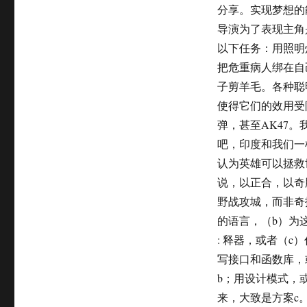
分享。实现梦想的
导演为了表现主角
以下任务：用照明
把危重病人绑在自
子剪羊毛。各种聪
使得它们的效用受
弹，甚至AK47
吧，印度和我们一
认为英雄可以拯救
说，以正合，以奇
野战攻城，而非奇
的语言，（b）为
: 释器，或者（c
写接口和函数库，
b；用设计模式，或
来，大致是方案c