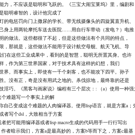
能力，不应该是聪明和飞跃的。《三宝大闹宝莱坞》里，编剧和
是聪明睿智的，设计他完成了
灯的电惩罚向门上撒尿的学长、带无线摄像头的四旋翼直升机、
己身上用两轮摩托车送去医院……用自行车带动（发电？）电推
明的做法。这些都很了不起，但是这些做法有个共同的特点，
限，那就是，这些做法不能用于设计航空母舰、航天飞机、导
。我们在这些工业成果中，看到的是智慧，聪明无所置其身。也许
样，作为第三世界国家，对于技术具有这样的幻想，我们
世界。而事实上，即使有一千个刺客，也不能攻下四平。孙子
胜。没有正，奇是没有用武之地的。杀伐掠地，最终靠的还是
技淫巧。《黑客与画家说》编程有三个层次：: （a）使用一种强
这个难题写一个事实上的解
）你自己变成这个难题的人肉编译器。使用lisp语言，就是方案a；
或者写个dsl，大致相当于方案
者把可能用编译器或者lisp macro生成的代码用手一行行写出
。作者暗示我们，方案a是最高妙的，方案b等而下之，方案c最基