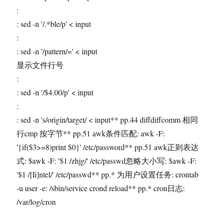
:
: sed -n '/.*ble/p' < input
:
: sed -n '/pattern/=' < input
显示文件行号
:
: sed -n '/$4.00/p' < input
:
: sed -n 's/origin/target/ < input** pp.44 diffdiffcomm 相同
行cmp 按字节** pp.51 awk条件匹配: awk -F:
'{if($3>=8)print $0}' /etc/password** pp.51 awk正则表达
式: $awk -F: '$1 /zhjg/' /etc/passwd忽略大小写: $awk -F:
'$1 /[Ii]ntel/' /etc/passwd** pp.* 为用户设置任务: crontab
-u user -e: /sbin/service crond reload** pp.* cron日志:
/var/log/cron