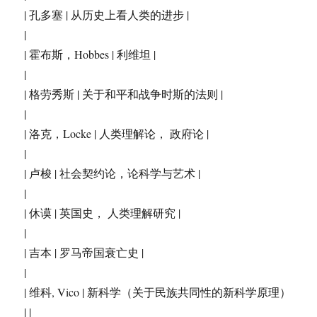
| 孔多塞 | 从历史上看人类的进步 |
|
| 霍布斯，Hobbes | 利维坦 |
|
| 格劳秀斯 | 关于和平和战争时斯的法则 |
|
| 洛克，Locke | 人类理解论， 政府论 |
|
| 卢梭 | 社会契约论，论科学与艺术 |
|
| 休谟 | 英国史， 人类理解研究 |
|
| 吉本 | 罗马帝国衰亡史 |
|
| 维科, Vico | 新科学（关于民族共同性的新科学原理）
| |