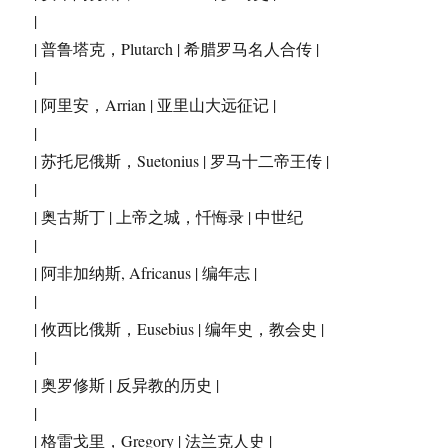
|
| 普鲁塔克，Plutarch | 希腊罗马名人合传 |
|
| 阿里安，Arrian | 亚里山大远征记 |
|
| 苏托尼俄斯，Suetonius | 罗马十二帝王传 |
|
| 奥古斯丁 | 上帝之城，忏悔录 | 中世纪
|
| 阿非加纳斯, Africanus | 编年志 |
|
| 攸西比俄斯，Eusebius | 编年史，教会史 |
|
| 奥罗修斯 | 反异教的历史 |
|
| 格雷戈里，Gregory | 法兰克人史 |