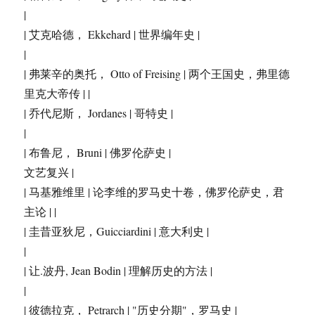
|
| 艾克哈德， Ekkehard | 世界编年史 |
|
| 弗莱辛的奥托， Otto of Freising | 两个王国史，弗里德
里克大帝传 | |
| 乔代尼斯， Jordanes | 哥特史 |
|
| 布鲁尼， Bruni | 佛罗伦萨史 |
文艺复兴 |
| 马基雅维里 | 论李维的罗马史十卷，佛罗伦萨史，君
主论 | |
| 圭昔亚狄尼，Guicciardini | 意大利史 |
|
| 让.波丹, Jean Bodin | 理解历史的方法 |
|
| 彼德拉克， Petrarch | "历史分期"，罗马史 |