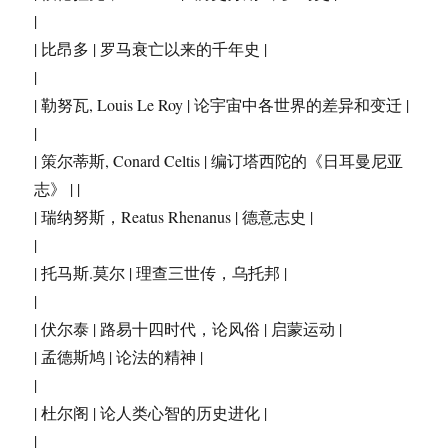
|
| 比昂多 | 罗马衰亡以来的千年史 |
|
| 勒努瓦, Louis Le Roy | 论宇宙中各世界的差异和变迁 |
|
| 策尔蒂斯, Conard Celtis | 编订塔西陀的《日耳曼尼亚
志》 | |
| 瑞纳努斯，Reatus Rhenanus | 德意志史 |
|
| 托马斯.莫尔 | 理查三世传，乌托邦 |
|
| 伏尔泰 | 路易十四时代，论风俗 | 启蒙运动 |
| 孟德斯鸠 | 论法的精神 |
|
| 杜尔阁 | 论人类心智的历史进化 |
|