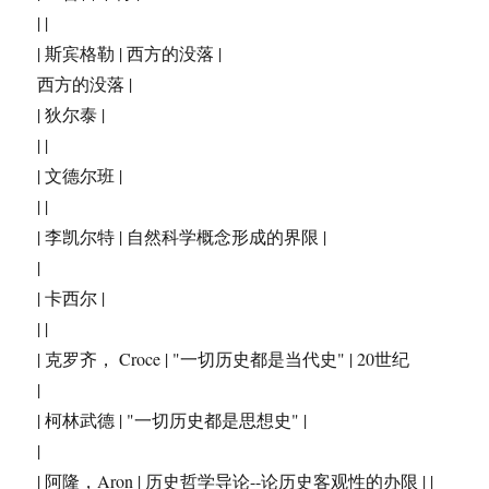
| |
| 斯宾格勒 | 西方的没落 |
西方的没落 |
| 狄尔泰 |
| |
| 文德尔班 |
| |
| 李凯尔特 | 自然科学概念形成的界限 |
|
| 卡西尔 |
| |
| 克罗齐， Croce | "一切历史都是当代史" | 20世纪
|
| 柯林武德 | "一切历史都是思想史" |
|
| 阿隆，Aron | 历史哲学导论--论历史客观性的办限 | |