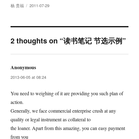
Author
Posted
杨 贵福
2011-07-29
on
2 thoughts on “读书笔记 节选示例”
Anonymous
says:
2013-06-05 at 08:24
You need to weighing of it are providing you such plan of
action.
Generally, we face commercial enterprise crush at any
quality or legal instrument as collateral to
the loaner. Apart from this amazing, you can easy payment
from you