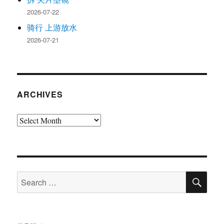
2026-07-22
骑行 上游放水
2026-07-21
ARCHIVES
Archives
SE
Search
for: