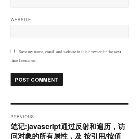
WEBSITE
Save my name, email, and website in this browser for the next
time I comment.
Post
PREVIOUS
navigation
笔记:javascript通过反射和遍历，访
Previous
问对象的所有属性，及 按引用/按值
post: