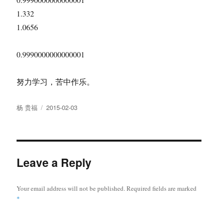
1.332
1.0656
0.9990000000000001
努力学习，苦中作乐。
Author
Posted
杨 贵福
2015-02-03
on
Leave a Reply
Your email address will not be published.
Required fields are marked
*