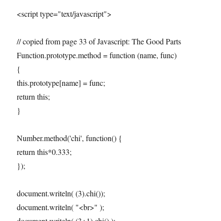
<script type="text/javascript">
// copied from page 33 of Javascript: The Good Parts
Function.prototype.method = function (name, func)
{
this.prototype[name] = func;
return this;
}
Number.method('chi', function() {
return this*0.333;
});
document.writeln( (3).chi());
document.writeln( "<br>" );
document.writeln( (3+1).chi() );