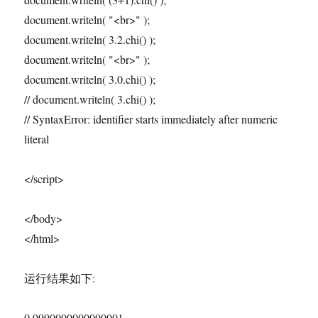
document.writeln( "<br>" );
document.writeln( 3.2.chi() );
document.writeln( "<br>" );
document.writeln( 3.0.chi() );
// document.writeln( 3.chi() );
// SyntaxError: identifier starts immediately after numeric
literal
</script>
</body>
</html>
运行结果如下:
0.9990000000000001