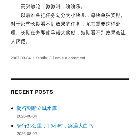
高兴够呛，嗷嗷叫，嘎嘎乐。
以后准备把任务划分为小块儿，每块单独奖励。
对于那些长期看不到效果的任务，尤其需要这样处
理。长期任务即使承诺大奖励，短期看不到效果会让
人厌倦。
Posted
Tags
on
2007-03-04
family
Leave a comment
on
买
车
了
RECENT POSTS
骑行到新立城水库
2026-08-04
骑行23公里，1.5小时，路遇大白鸟
2026-08-02