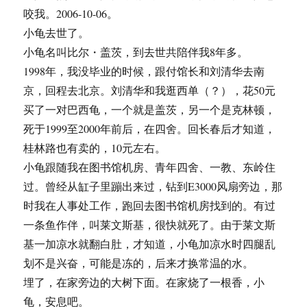
咬我。2006-10-06。
小龟去世了。
小龟名叫比尔・盖茨，到去世共陪伴我8年多。
1998年，我没毕业的时候，跟付馆长和刘清华去南
京，回程去北京。刘清华和我逛西单（？），花50元
买了一对巴西龟，一个就是盖茨，另一个是克林顿，
死于1999至2000年前后，在四舍。回长春后才知道，
桂林路也有卖的，10元左右。
小龟跟随我在图书馆机房、青年四舍、一教、东岭住
过。曾经从缸子里蹦出来过，钻到E3000风扇旁边，那
时我在人事处工作，跑回去图书馆机房找到的。有过
一条鱼作伴，叫莱文斯基，很快就死了。由于莱文斯
基一加凉水就翻白肚，才知道，小龟加凉水时四腿乱
划不是兴奋，可能是冻的，后来才换常温的水。
埋了，在家旁边的大树下面。在家烧了一根香，小
龟，安息吧。