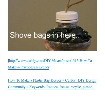
[
http://www.curbly.com/DIY-Maven/posts/1315-How-To-
Make-a-Plastic-Bag-Keeper
]
How To Make a Plastic Bag Keeper » Curbly | DIY Design
Community « Keywords: Reduce, Reuse, recycle, plastic