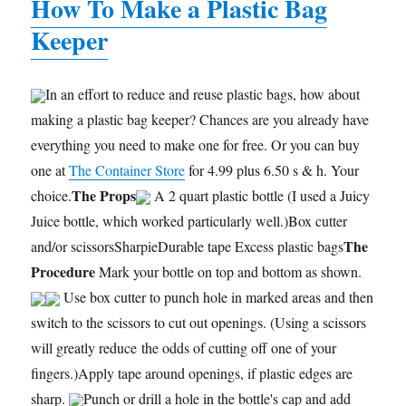
How To Make a Plastic Bag
Keeper
In an effort to reduce and reuse plastic bags, how about
making a plastic bag keeper? Chances are you already have
everything you need to make one for free. Or you can buy
one at
The Container Store
for 4.99 plus 6.50 s & h. Your
The Props
choice.
A 2 quart plastic bottle (I used a Juicy
Juice bottle, which worked particularly well.)Box cutter
The
and/or scissorsSharpieDurable tape Excess plastic bags
Procedure
Mark your bottle on top and bottom as shown.
Use box cutter to punch hole in marked areas and then
switch to the scissors to cut out openings. (Using a scissors
will greatly reduce the odds of cutting off one of your
fingers.)Apply tape around openings, if plastic edges are
sharp.
Punch or drill a hole in the bottle's cap and add