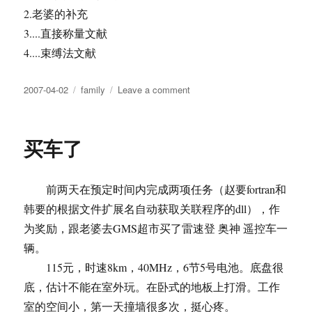
2.老婆的补充
3....直接称量文献
4....束缚法文献
Posted
Tags
on
2007-04-02
family
Leave a comment
on
称
猫
的
买车了
方
法
前两天在预定时间内完成两项任务（赵要fortran和
韩要的根据文件扩展名自动获取关联程序的dll），作
为奖励，跟老婆去GMS超市买了雷速登 奥神 遥控车一
辆。
115元，时速8km，40MHz，6节5号电池。底盘很
底，估计不能在室外玩。在卧式的地板上打滑。工作
室的空间小，第一天撞墙很多次，挺心疼。