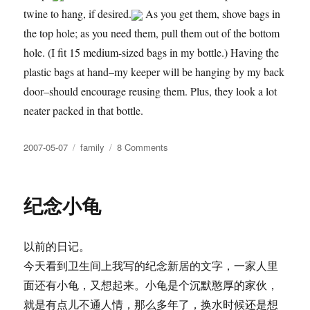
twine to hang, if desired.
As you get them, shove bags in
the top hole; as you need them, pull them out of the bottom
hole. (I fit 15 medium-sized bags in my bottle.) Having the
plastic bags at hand–my keeper will be hanging by my back
door–should encourage reusing them. Plus, they look a lot
neater packed in that bottle.
Posted
Tags
on
2007-05-07
family
8 Comments
on
How
To
Make
纪念小龟
a
Plastic
Bag
以前的日记。
Keeper
今天看到卫生间上我写的纪念新居的文字，一家人里
面还有小龟，又想起来。小龟是个沉默憨厚的家伙，
就是有点儿不通人情，那么多年了，换水时候还是想