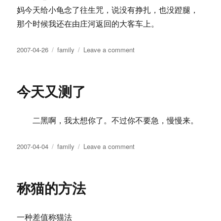
妈今天给小龟念了往生咒，说没有挣扎，也没蹬腿，
那个时候我还在由庄河返回的大客车上。
Posted
Tags
on
2007-04-26
family
Leave a comment
on
纪
念
小
今天又测了
龟
二黑啊，我太想你了。不过你不要急，慢慢来。
Posted
Tags
on
2007-04-04
family
Leave a comment
on
今
天
又
称猫的方法
测
了
一种差值称猫法