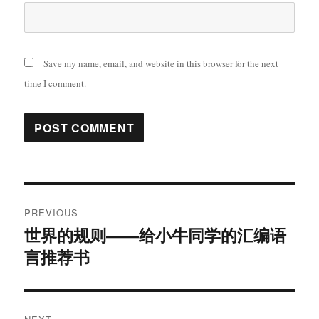
Save my name, email, and website in this browser for the next
time I comment.
Post
PREVIOUS
navigation
世界的规则――给小牛同学的汇编语
Previous
言推荐书
post: