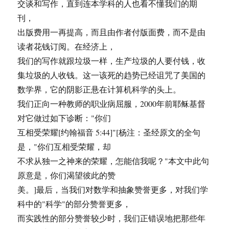
交谈和写作，直到连本学科的人也看不懂我们的期
刊，
出版费用一再提高，而且由作者付版面费，而不是由
读者花钱订阅。在经济上，
我们的写作就跟垃圾一样，生产垃圾的人要付钱，收
集垃圾的人收钱。这一该死的趋势已经诅咒了美国的
数学界，它的阴影正悬在计算机科学的头上。
我们正向一种教师的职业病屈服，2000年前耶稣基督
对它做过如下诊断："你们
互相受荣耀[约翰福音 5:44]"[杨注：圣经原文的全句
是，"你们互相受荣耀，却
不求从独一之神来的荣耀，怎能信我呢？"本文中此句
原意是，你们渴望彼此的赞
美。]最后，当我们对数学和抽象赞誉更多，对我们学
科中的"科学"的部分赞誉更多，
而实践性的部分赞誉较少时，我们正错误地把那些年