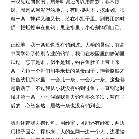
来没见过面食的，后来听说还可以用面炒，非常惊
讶。就是从河泥湿的地方，有时柳树下，挖蚯蚓。很
粗一条，抻得又细又长，装在小瓶子里。到要用的时
候，把蚯蚓串在鱼钩，甩进水里，小心别钩到自己。
正经地，我一条鱼也没有钓到过。大学的暑假，有高
中同学带了特别专业的钓竿，我们在校园里的静湖里
试过，忘了是谁，似乎是我，钩在鱼肚子上带上来一
条。旁边一个哥们用半米长的条帚mi子，抻着胳膊才
把鱼线扔到水里，一会儿一条，一会儿一条。这些都
是后话了，不过我从小就没有钓到过鱼，一直到这时
候才第一条。小时候跟我哥去钓鱼那么多次，鞍前马
后的，心智盎然，居然一条也没有钓到么。
我哥还带我去捞过鱼。用纱窗，可能还有纱布，两边
用棍子固定。撑起来，大的鱼网一边一个人，边霍搂