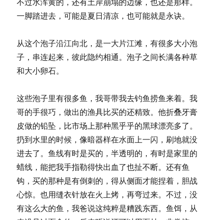
不过水浑黄的，还有土岸崩塌的边缘，也还是那样。
一脚踏进去，可能是夏日清凉，也可能就是永诀。
从这个泡子沿江向北，是一大片江滩，有很多大小泡
子，串连起来，彼此隐约相通。泡子之间长满各种草
和大小卵石。
这些泡子里有很多鱼，我哥带我去钓鱼捞鱼来着。我
哥的手很巧，做出的渔具比买的还精致。他折叠牙膏
皮做的铅坠，比市场上那种黑乎乎的黑球漂亮多了。
扔到水里的时候，像暗器样在水面上一闪，刷地就没
进去了。鱼线有时是买的，半透明的，有时是家里的
蜡线，能把我手指勒得快出血了也扯不断。还有鱼
钩，买的那种是有倒刺的，得从侧面才能捏着，胆战
心惊。也用缝衣针放在火上烤，再弯过来。不过，没
有这么大的鱼，我爸说这纯粹是糟践东西。鱼饵，从