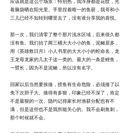
应该就是这么个场景：特别热，我浑身都是花纹，光
着脑袋晒在阳光里。手里捏着唯一的鱼获，我哥和小
三儿已经不知转到哪里去了，没有谁分享我的喜悦。
那一次，我们清零了整个那片浅水区域，后来很久都
没有鱼。我们抬了两三桶大大小小的鱼，泥鳅居多，
用《英雄救日月》小人书里的大大小小的蛇命名，龙
王龙母龙家的几太子这一类的。最大的一条是鲤鱼，
一臂长，因为不是泥鳅，所以没有名字。
回家以后当然要挨揍，捞鱼有生命危险，必须揍了以
免下次胆子大。揍得有多狠，印象已经不深了，肯定
不是最狠的一次。隐约记得家长对渔获分配也有不
满，但是这些也不是我所能关心的。我不会刷鱼刺，
那个时候就不会。