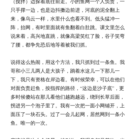
（搅拌）边探着底往前走。小的鱼网一个人负责，一
只手撑一边，也是边抖擞边前进，河底的泥全翻上
来，像乌云一样，水里什么也看不到。低头猛冲一
阵，抬网，有时里面就有鱼翻着白肚跳。课文里怎么
说来着，高兴地直跳，就像高梁笑红了脸，谷子笑弯
了腰，都争先恐后地等着被我们抓。
说得这么热闹，用这个方法，我只抓到过一条鱼。我
哥和小三儿两人是大孩子，䠀着水这儿一下那儿一
下，我只有资格在岸边看。有时候荣幸，可以在他们
对面负责赶鱼，按指挥的路径，“这边是沙子底”，更
多时候傻站在那儿看他们越跑越远，绕到长草后面，
拐进另一个泡子里了。我有一次把一面小网铺开，上
面压了一块石头。过了一会儿起网，居然网到一条小
鱼。唯一的一次。