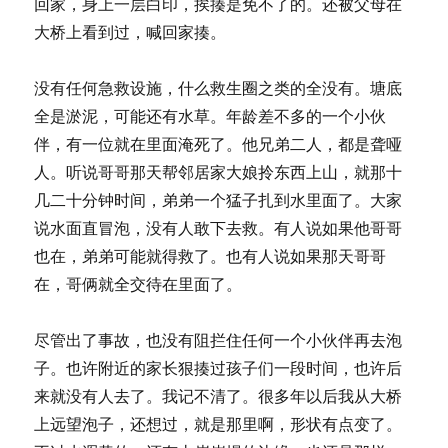
回家，身上一层白印，挨揍是免不了的。还被父母在
大桥上看到过，喊回家揍。
没有任何急救设施，什么救生圈之类的全没有。塘底
全是淤泥，可能还有水草。年龄差不多的一个小伙
伴，有一位就在里面淹死了。他兄弟二人，都是聋哑
人。听说哥哥那天帮邻居家大娘拎东西上山，就那十
几二十分钟时间，弟弟一个猛子扎到水里面了。大家
说水面直冒泡，没有人敢下去救。有人说如果他哥哥
也在，弟弟可能就得救了。也有人说如果那天哥哥
在，哥俩就全交待在里面了。
尽管出了事故，也没有阻拦住任何一个小伙伴再去泡
子。也许附近的家长狠揍过孩子们一段时间，也许后
来就没有人去了。我记不清了。很多年以后我从大桥
上远望泡子，还想过，就是那里啊，形状有点变了。