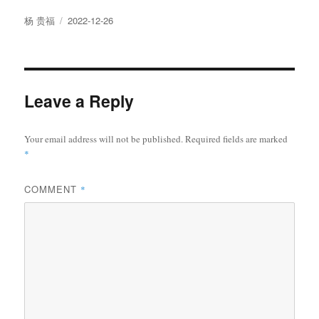
Author
Posted
杨 贵福
2022-12-26
on
Leave a Reply
Your email address will not be published.
Required fields are marked
*
COMMENT
*