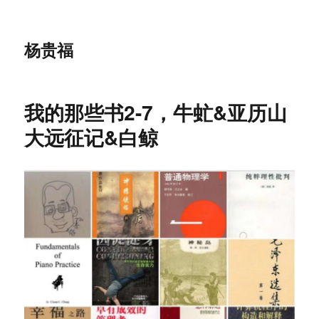
杨贵福
我的那些书2-7，牛虻&亚历山
大远征记&白鲸