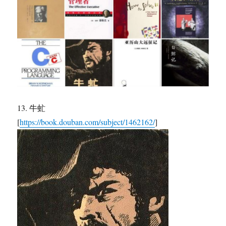
13. 牛虻
[
https://book.douban.com/subject/1462162/
]