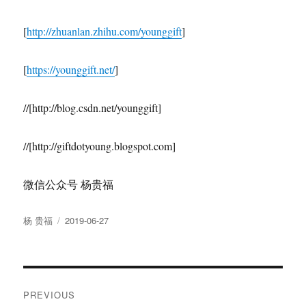
[
http://zhuanlan.zhihu.com/younggift
]
[
https://younggift.net/
]
//[http://blog.csdn.net/younggift]
//[http://giftdotyoung.blogspot.com]
微信公众号 杨贵福
Author
Posted
杨 贵福
2019-06-27
on
Post
PREVIOUS